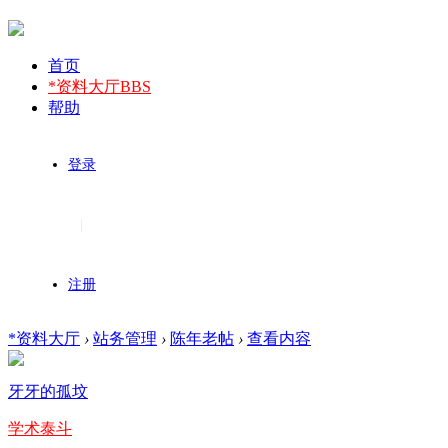
首页
*资料大厅
BBS
帮助
登录
|
注册
*资料大厅
›
站务管理
›
陈年老帖
›
查看内容
牙牙的孤坟
学术泰斗