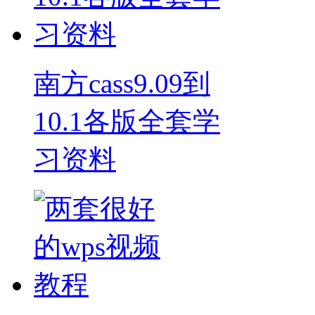
南方cass9.09到
10.1各版全套学
习资料