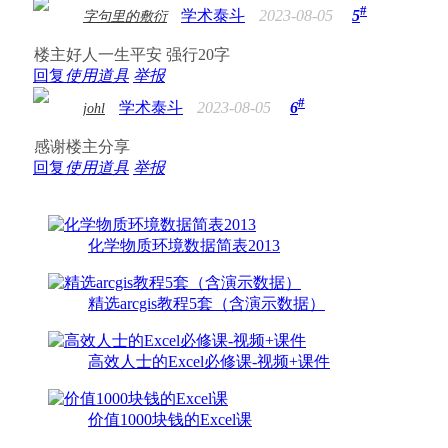
#
学术泰斗
2023-08-05
5
字句里的敷衍
楼主好人一生平安 强行20字
回复
使用道具
举报
#
学术泰斗
2023-08-05
6
johl
感谢楼主分享
回复
使用道具
举报
化学物质环境数据简表2013
精选arcgis教程5套（含演示数据）
高效人士的Excel必修课-视频+课件
价值1000块钱的Excel课