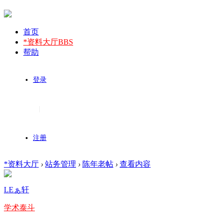
首页
*资料大厅
BBS
帮助
登录
|
注册
*资料大厅
›
站务管理
›
陈年老帖
›
查看内容
LEぁ轩
学术泰斗