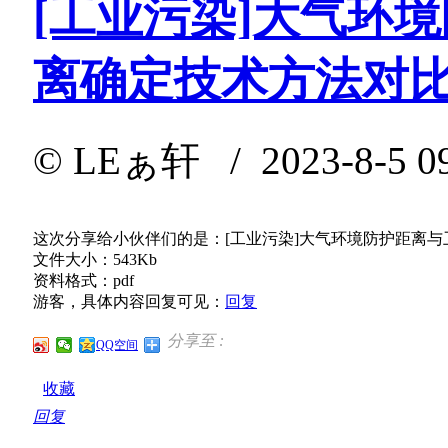
[工业污染]大气环
离确定技术方法对
©
LEぁ轩
/ 2023-8-5 0
这次分享给小伙伴们的是：[工业污染]大气环境防护距离
文件大小：543Kb
资料格式：pdf
游客，具体内容回复可见：
回复
分享至 :
QQ空间
收藏
回复