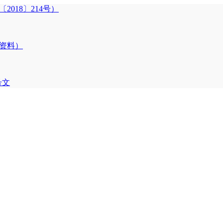
018〕214号）
训资料）
号文