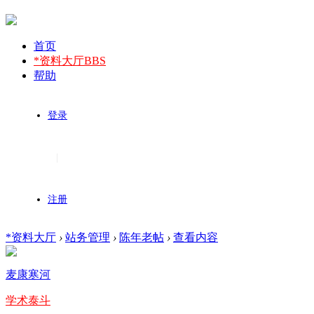
首页
*资料大厅
BBS
帮助
登录
|
注册
*资料大厅
›
站务管理
›
陈年老帖
›
查看内容
麦康寒河
学术泰斗