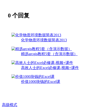
0
个回复
化学物质环境数据简表2013
精选arcgis教程5套（含演示数据）
高效人士的Excel必修课-视频+课件
价值1000块钱的Excel课
高级模式