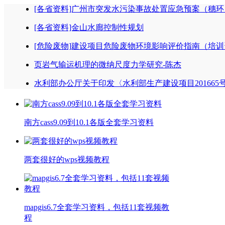
[各省资料]广州市突发水污染事故处置应急预案（穗环〔2
[各省资料]金山水廊控制性规划
[危险废物]建设项目危险废物环境影响评价指南（培
页岩气输运机理的微纳尺度力学研究-陈杰
水利部办公厅关于印发〈水利部生产建设项目201665
南方cass9.09到10.1各版全套学习资料
两套很好的wps视频教程
mapgis6.7全套学习资料，包括11套视频教
程