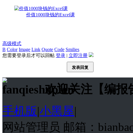
价值1000块钱的Excel课
高级模式
B
Color
Image
Link
Quote
Code
Smilies
您需要登录后才可以回帖
登录
|
立即注册
发表回复
欢迎关注【编报
手机版
|
小黑屋
|
网站管理员 邮箱：bianba