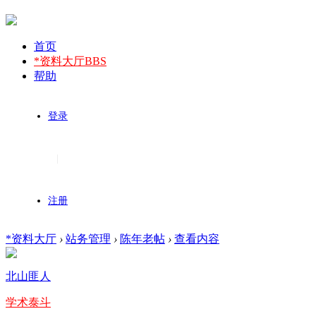
首页
*资料大厅
BBS
帮助
登录
|
注册
*资料大厅
›
站务管理
›
陈年老帖
›
查看内容
北山匪人
学术泰斗