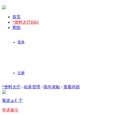
首页
*资料大厅
BBS
帮助
登录
|
注册
*资料大厅
›
站务管理
›
陈年老帖
›
查看内容
叛逆ぁ彳亍
学术泰斗