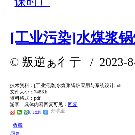
课时）
[工业污染]水煤浆
©
叛逆ぁ彳亍
/ 2023-8
技术资料：[工业污染]水煤浆锅炉应用与系统设计.pdf
文件大小：748Kb
资料格式：pdf
游客，具体内容回复可见：
回复
分享至 :
QQ空间
收藏
回复