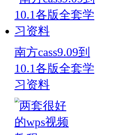
南方cass9.09到
10.1各版全套学
习资料