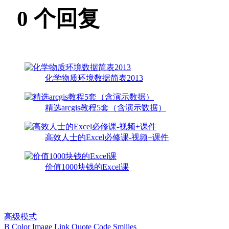
0
个回复
化学物质环境数据简表2013
精选arcgis教程5套（含演示数据）
高效人士的Excel必修课-视频+课件
价值1000块钱的Excel课
高级模式
B
Color
Image
Link
Quote
Code
Smilies