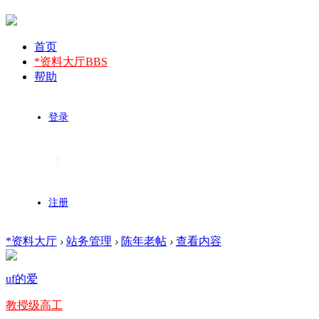
首页
*资料大厅
BBS
帮助
登录
|
注册
*资料大厅
›
站务管理
›
陈年老帖
›
查看内容
uf的爱
教授级高工