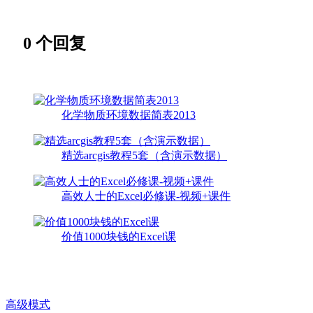
0
个回复
化学物质环境数据简表2013
精选arcgis教程5套（含演示数据）
高效人士的Excel必修课-视频+课件
价值1000块钱的Excel课
高级模式