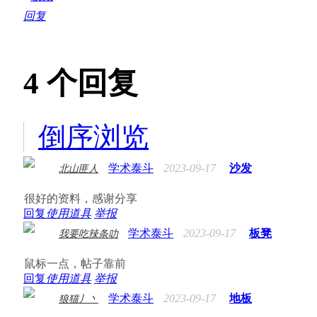
回复
4
个回复
倒序浏览
学术泰斗
2023-09-17
沙发
北山匪人
很好的资料，感谢分享
回复
使用道具
举报
学术泰斗
2023-09-17
板凳
我要吃辣条叻
鼠标一点，帖子靠前
回复
使用道具
举报
学术泰斗
2023-09-17
地板
狼猫丿丶