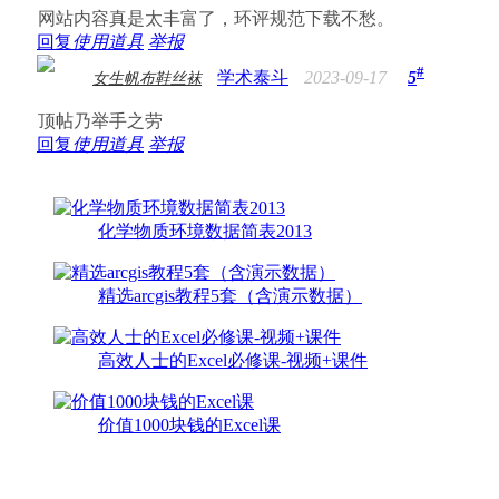
网站内容真是太丰富了，环评规范下载不愁。
回复
使用道具
举报
#
学术泰斗
2023-09-17
5
女生帆布鞋丝袜
顶帖乃举手之劳
回复
使用道具
举报
化学物质环境数据简表2013
精选arcgis教程5套（含演示数据）
高效人士的Excel必修课-视频+课件
价值1000块钱的Excel课