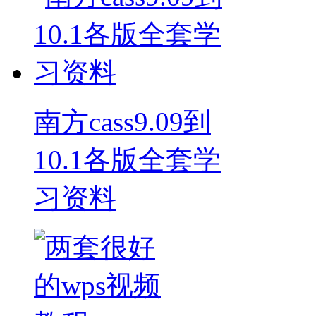
南方cass9.09到
10.1各版全套学
习资料