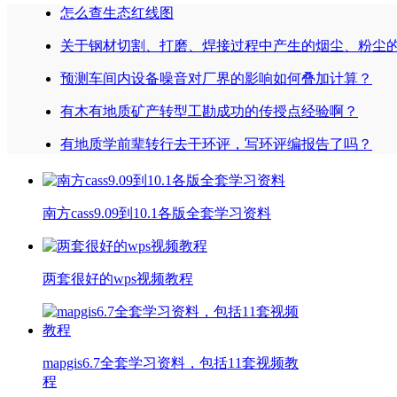
怎么查生态红线图
关于钢材切割、打磨、焊接过程中产生的烟尘、粉尘
预测车间内设备噪音对厂界的影响如何叠加计算？
有木有地质矿产转型工勘成功的传授点经验啊？
有地质学前辈转行去干环评，写环评编报告了吗？
南方cass9.09到10.1各版全套学习资料
两套很好的wps视频教程
mapgis6.7全套学习资料，包括11套视频教
程