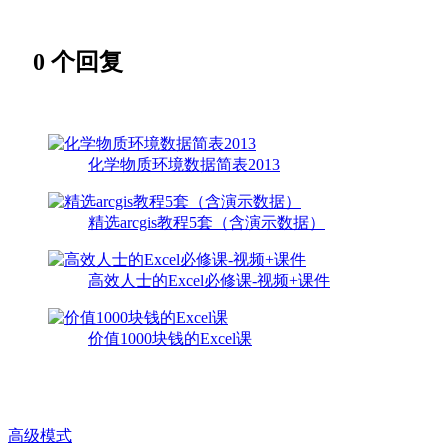
0
个回复
化学物质环境数据简表2013
精选arcgis教程5套（含演示数据）
高效人士的Excel必修课-视频+课件
价值1000块钱的Excel课
高级模式