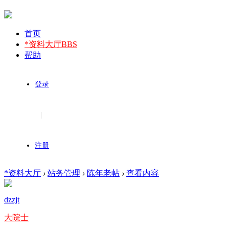
首页
*资料大厅
BBS
帮助
登录
|
注册
*资料大厅
›
站务管理
›
陈年老帖
›
查看内容
dzzjt
大院士