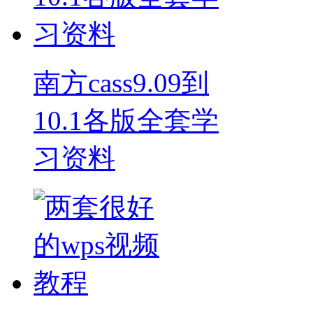
南方cass9.09到
10.1各版全套学
习资料