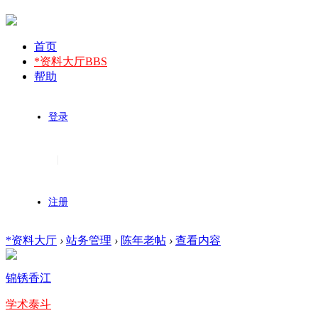
首页
*资料大厅
BBS
帮助
登录
|
注册
*资料大厅
›
站务管理
›
陈年老帖
›
查看内容
锦锈香江
学术泰斗