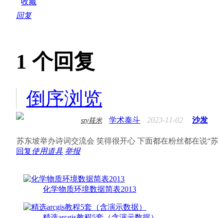
收藏
回复
1
个回复
倒序浏览
学术泰斗
2023-11-02
沙发
szy筱米
苏东坡举办诗词交流会 笑得很开心 下面都在粉丝都在说“苏
回复
使用道具
举报
化学物质环境数据简表2013
精选arcgis教程5套（含演示数据）