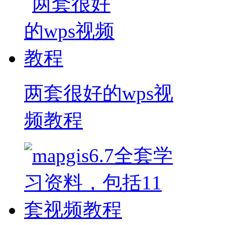
两套很好的wps视
频教程