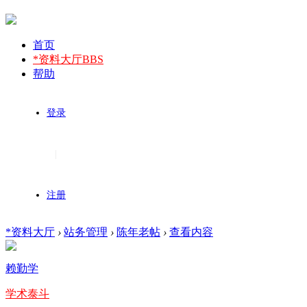
首页
*资料大厅
BBS
帮助
登录
|
注册
*资料大厅
›
站务管理
›
陈年老帖
›
查看内容
赖勤学
学术泰斗