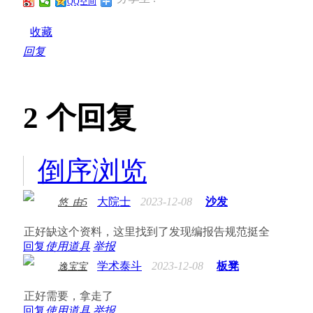
QQ空间
收藏
回复
2
个回复
倒序浏览
大院士
2023-12-08
沙发
悠_由5
正好缺这个资料，这里找到了发现编报告规范挺全
回复
使用道具
举报
学术泰斗
2023-12-08
板凳
逸宝宝
正好需要，拿走了
回复
使用道具
举报