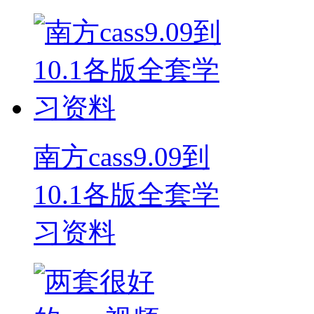
南方cass9.09到
10.1各版全套学
习资料