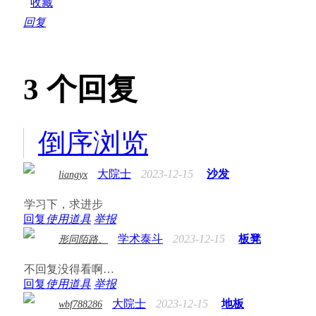
收藏
回复
3
个回复
倒序浏览
大院士
2023-12-15
沙发
liangyx
学习下，求进步
回复
使用道具
举报
学术泰斗
2023-12-15
板凳
形同陌路、
不回复没得看啊…
回复
使用道具
举报
大院士
2023-12-15
地板
wbf788286