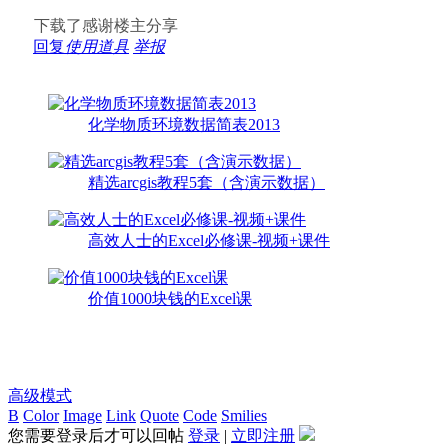
下载了感谢楼主分享
回复
使用道具
举报
化学物质环境数据简表2013
精选arcgis教程5套（含演示数据）
高效人士的Excel必修课-视频+课件
价值1000块钱的Excel课
高级模式
B
Color
Image
Link
Quote
Code
Smilies
您需要登录后才可以回帖
登录
|
立即注册