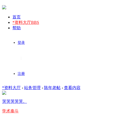
首页
*资料大厅
BBS
帮助
登录
|
注册
*资料大厅
›
站务管理
›
陈年老帖
›
查看内容
哭哭哭哭哭。
学术泰斗