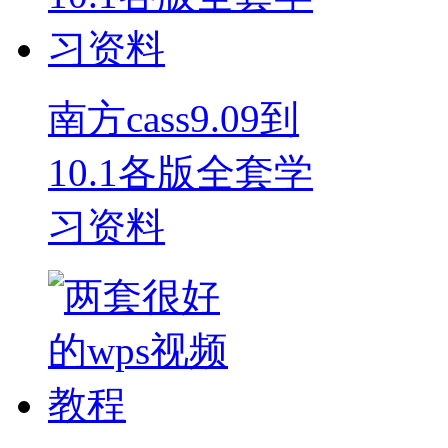
南方cass9.09到
10.1各版全套学
习资料