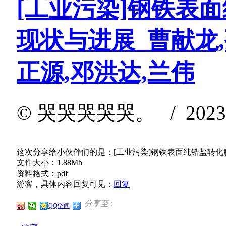
[工业污染]钢铁表
现状与进展_曹献龙,
正源,邓洪达,兰伟
©
哭哭哭哭哭。
/ 2023-
这次分享给小伙伴们的是：[工业污染]钢铁表面纯锆盐转化膜
文件大小：1.88Mb
资料格式：pdf
游客，具体内容回复可见：
回复
分享至 :
QQ空间