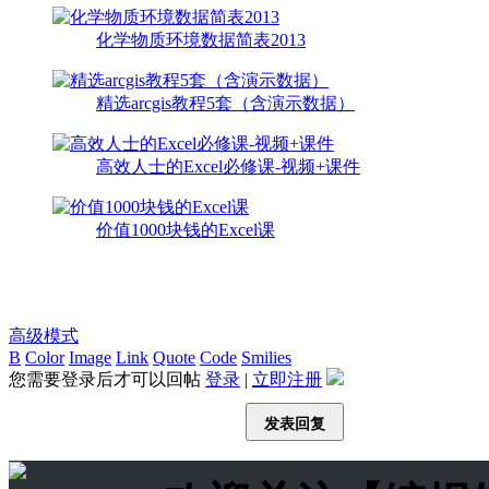
化学物质环境数据简表2013
精选arcgis教程5套（含演示数据）
高效人士的Excel必修课-视频+课件
价值1000块钱的Excel课
高级模式
B
Color
Image
Link
Quote
Code
Smilies
您需要登录后才可以回帖
登录
|
立即注册
发表回复