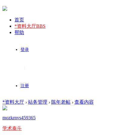
首页
*资料大厅
BBS
帮助
登录
|
注册
*资料大厅
›
站务管理
›
陈年老帖
›
查看内容
mozkrnvs459365
学术泰斗