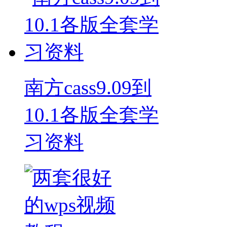
南方cass9.09到
10.1各版全套学
习资料