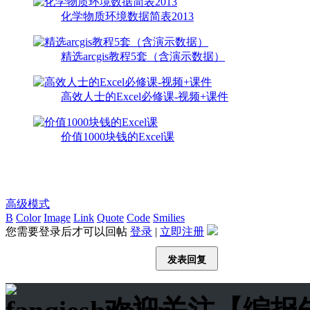
化学物质环境数据简表2013
精选arcgis教程5套（含演示数据）
高效人士的Excel必修课-视频+课件
价值1000块钱的Excel课
高级模式
B
Color
Image
Link
Quote
Code
Smilies
您需要登录后才可以回帖
登录
|
立即注册
发表回复