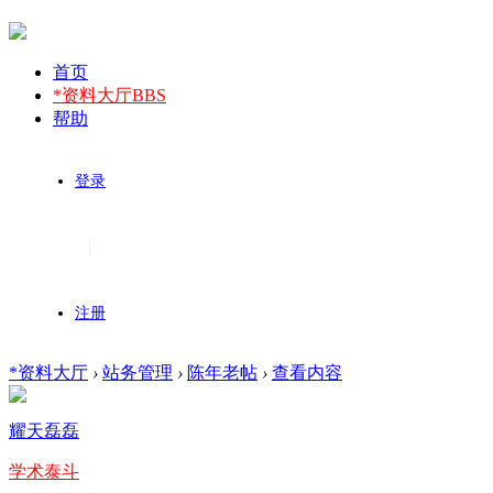
首页
*资料大厅
BBS
帮助
登录
|
注册
*资料大厅
›
站务管理
›
陈年老帖
›
查看内容
耀天磊磊
学术泰斗