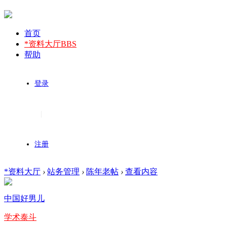
首页
*资料大厅
BBS
帮助
登录
|
注册
*资料大厅
›
站务管理
›
陈年老帖
›
查看内容
中国好男儿
学术泰斗