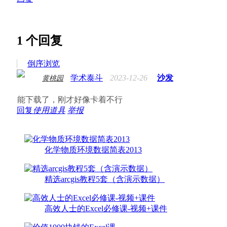
1
个回复
倒序浏览
学术泰斗
2023-12-26
沙发
黄桃园
能下载了，刚才好像卡着不行
回复
使用道具
举报
化学物质环境数据简表2013
精选arcgis教程5套（含演示数据）
高效人士的Excel必修课-视频+课件