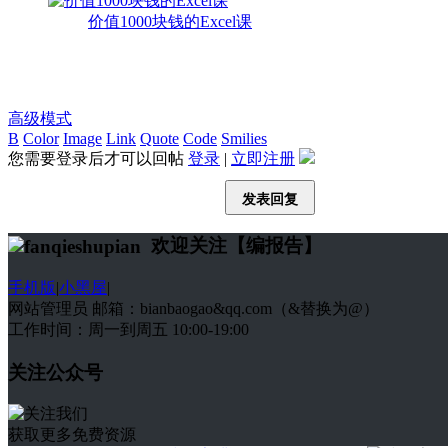
价值1000块钱的Excel课
高级模式
B
Color
Image
Link
Quote
Code
Smilies
您需要登录后才可以回帖
登录
|
立即注册
发表回复
欢迎关注【编报告】
手机版
|
小黑屋
|
网站管理员 邮箱：bianbaogao&qq.com（&替换为@）
工作时间：周一到周五 10:00-19:00
关注公众号
获取更多免费资源