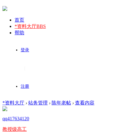
首页
*资料大厅
BBS
帮助
登录
|
注册
*资料大厅
›
站务管理
›
陈年老帖
›
查看内容
qq417634120
教授级高工