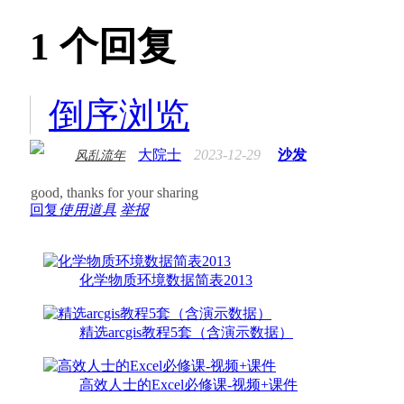
1
个回复
倒序浏览
大院士
2023-12-29
沙发
风乱流年
good, thanks for your sharing
回复
使用道具
举报
化学物质环境数据简表2013
精选arcgis教程5套（含演示数据）
高效人士的Excel必修课-视频+课件