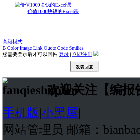
价值1000块钱的Excel课
高级模式
B
Color
Image
Link
Quote
Code
Smilies
您需要登录后才可以回帖
登录
|
立即注册
发表回复
欢迎关注【编报
手机版
|
小黑屋
|
网站管理员 邮箱：bianba