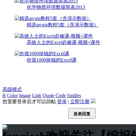
化学物质环境数据简表2013
精选arcgis教程5套（含演示数据）
高效人士的Excel必修课-视频+课件
价值1000块钱的Excel课
高级模式
B
Color
Image
Link
Quote
Code
Smilies
您需要登录后才可以回帖
登录
|
立即注册
发表回复