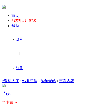
首页
*资料大厅
BBS
帮助
登录
|
注册
*资料大厅
›
站务管理
›
陈年老帖
›
查看内容
芊莜儿
学术泰斗