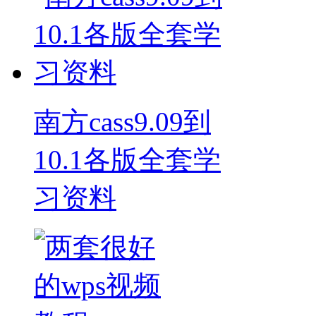
南方cass9.09到
10.1各版全套学
习资料