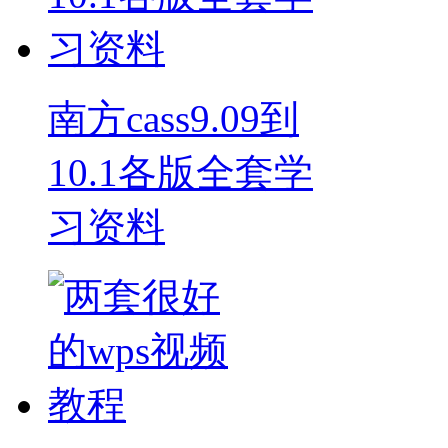
南方cass9.09到
10.1各版全套学
习资料