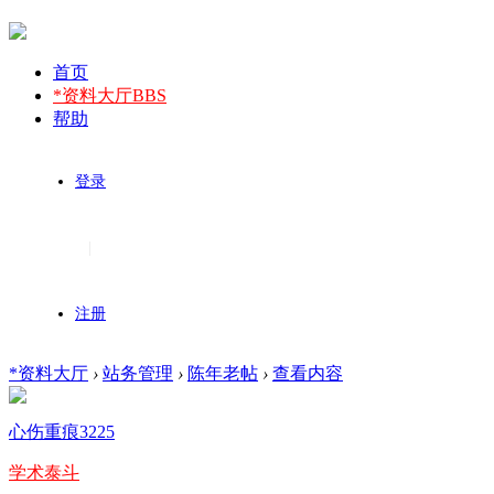
首页
*资料大厅
BBS
帮助
登录
|
注册
*资料大厅
›
站务管理
›
陈年老帖
›
查看内容
心伤重痕3225
学术泰斗