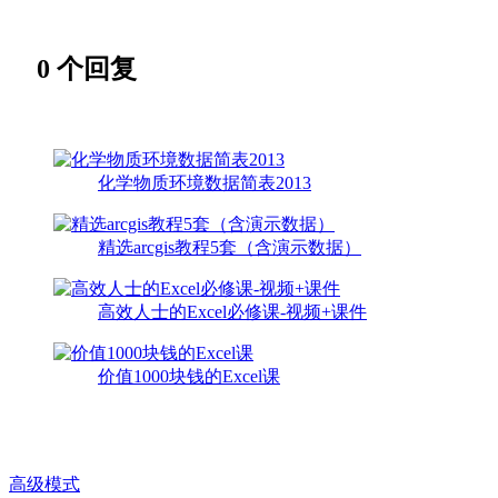
0
个回复
化学物质环境数据简表2013
精选arcgis教程5套（含演示数据）
高效人士的Excel必修课-视频+课件
价值1000块钱的Excel课
高级模式