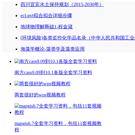
四川宜宾水土保持规划（2015-2030年）
ecl-pvt拟合拟合详细步骤
地球物理解释础1-程金箴
[环境风险]各类监控化学品名录（中华人民共和国工业
海藻学概论-藻类学及藻类应用
南方cass9.09到10.1各版全套学习资料
两套很好的wps视频教程
mapgis6.7全套学习资料，包括11套视频教
程