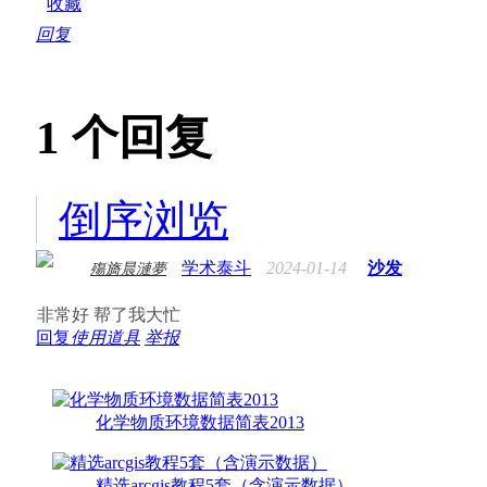
收藏
回复
1
个回复
倒序浏览
学术泰斗
2024-01-14
沙发
殤旖晨漣夢
非常好 帮了我大忙
回复
使用道具
举报
化学物质环境数据简表2013
精选arcgis教程5套（含演示数据）