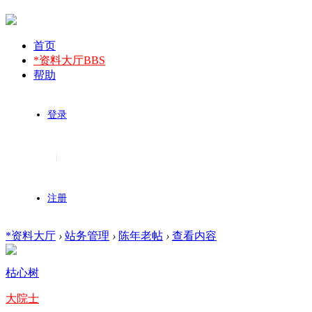
首页
*资料大厅
BBS
帮助
登录
|
注册
*资料大厅
›
站务管理
›
陈年老帖
›
查看内容
枯心树
大院士