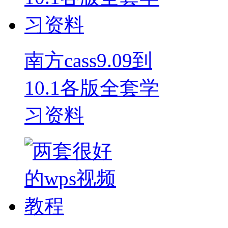
南方cass9.09到
10.1各版全套学
习资料