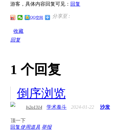
游客，具体内容回复可见：
回复
分享至 :
QQ空间
收藏
回复
1
个回复
倒序浏览
学术泰斗
2024-01-22
沙发
lv2o1314
顶一下
回复
使用道具
举报