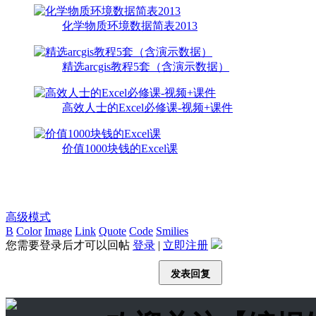
化学物质环境数据简表2013
精选arcgis教程5套（含演示数据）
高效人士的Excel必修课-视频+课件
价值1000块钱的Excel课
高级模式
B
Color
Image
Link
Quote
Code
Smilies
您需要登录后才可以回帖
登录
|
立即注册
发表回复