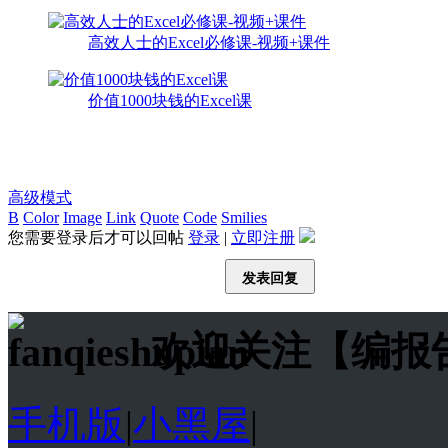
高效人士的Excel必修课-视频+课件
价值1000块钱的Excel课
高级模式
B
Color
Image
Link
Quote
Code
Smilies
您需要登录后才可以回帖
登录
|
立即注册
发表回复
欢迎关注【编报
手机版
|
小黑屋
|