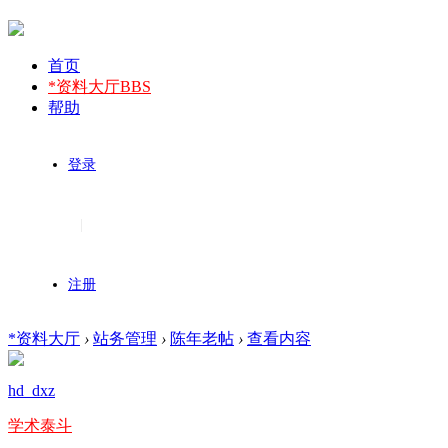
首页
*资料大厅
BBS
帮助
登录
|
注册
*资料大厅
›
站务管理
›
陈年老帖
›
查看内容
hd_dxz
学术泰斗