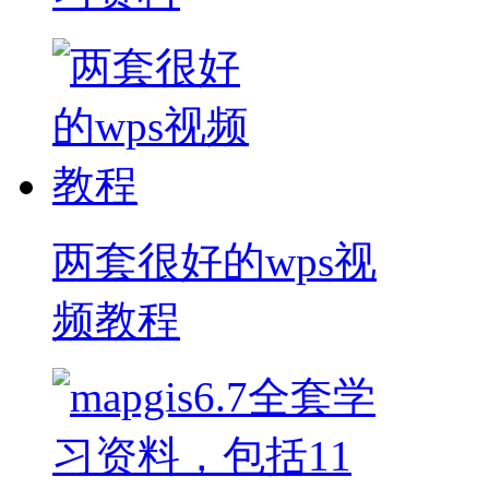
两套很好的wps视
频教程