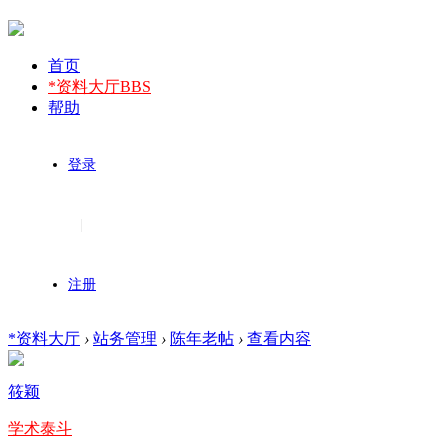
首页
*资料大厅
BBS
帮助
登录
|
注册
*资料大厅
›
站务管理
›
陈年老帖
›
查看内容
筱颖
学术泰斗