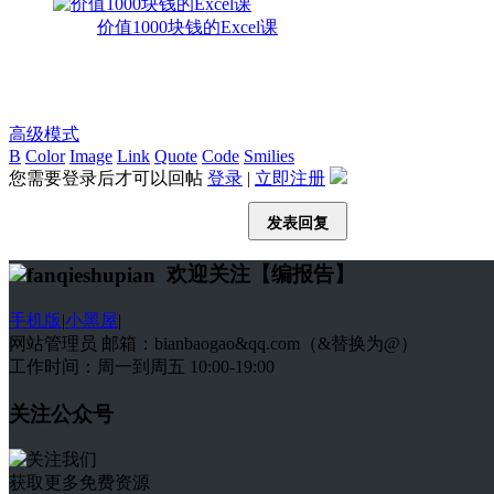
价值1000块钱的Excel课
高级模式
B
Color
Image
Link
Quote
Code
Smilies
您需要登录后才可以回帖
登录
|
立即注册
发表回复
欢迎关注【编报告】
手机版
|
小黑屋
|
网站管理员 邮箱：bianbaogao&qq.com（&替换为@）
工作时间：周一到周五 10:00-19:00
关注公众号
获取更多免费资源