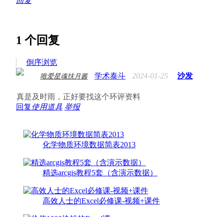
回复
1
个回复
倒序浏览
学术泰斗
2024-01-25
沙发
唯爱星魂扶月酱
真是及时雨，正好要找这个环评资料
回复
使用道具
举报
化学物质环境数据简表2013
精选arcgis教程5套（含演示数据）
高效人士的Excel必修课-视频+课件