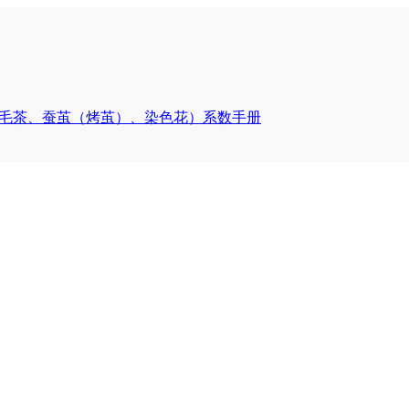
胶、毛茶、蚕茧（烤茧）、染色花）系数手册