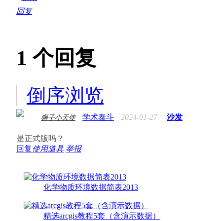
回复
1
个回复
倒序浏览
学术泰斗
2024-01-27
沙发
狮子小天使
是正式版吗？
回复
使用道具
举报
化学物质环境数据简表2013
精选arcgis教程5套（含演示数据）