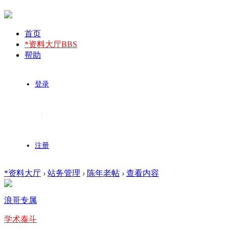
首页
*资料大厅
BBS
帮助
登录
|
注册
*资料大厅
›
站务管理
›
陈年老帖
›
查看内容
浪哥专属
学术泰斗