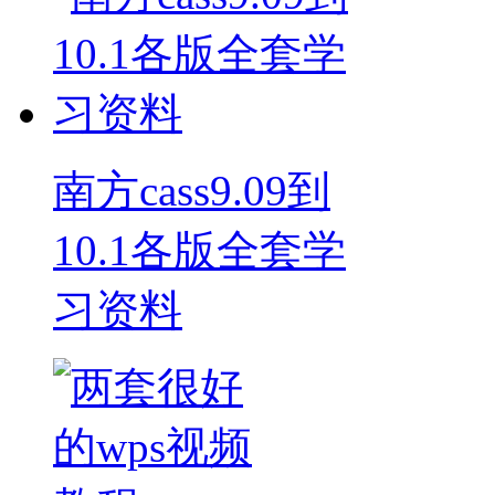
南方cass9.09到
10.1各版全套学
习资料