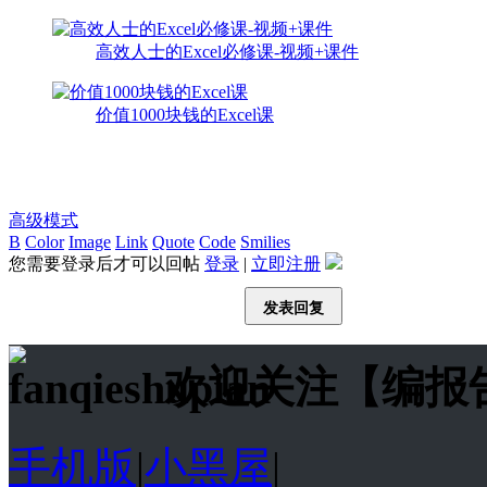
高效人士的Excel必修课-视频+课件
价值1000块钱的Excel课
高级模式
B
Color
Image
Link
Quote
Code
Smilies
您需要登录后才可以回帖
登录
|
立即注册
发表回复
欢迎关注【编报
手机版
|
小黑屋
|