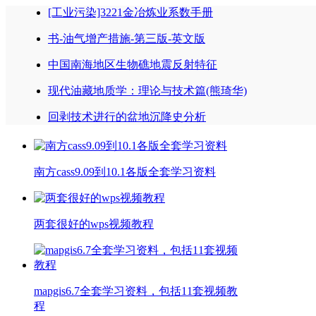
[工业污染]3221金冶炼业系数手册
书-油气增产措施-第三版-英文版
中国南海地区生物礁地震反射特征
现代油藏地质学：理论与技术篇(熊琦华)
回剥技术进行的盆地沉降史分析
南方cass9.09到10.1各版全套学习资料
两套很好的wps视频教程
mapgis6.7全套学习资料，包括11套视频教
程