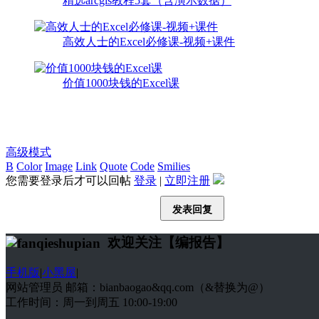
精选arcgis教程5套（含演示数据）
高效人士的Excel必修课-视频+课件
价值1000块钱的Excel课
高级模式
B
Color
Image
Link
Quote
Code
Smilies
您需要登录后才可以回帖
登录
|
立即注册
发表回复
欢迎关注【编报告】
手机版
|
小黑屋
|
网站管理员 邮箱：bianbaogao&qq.com（&替换为@）
工作时间：周一到周五 10:00-19:00