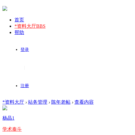
首页
*资料大厅
BBS
帮助
登录
|
注册
*资料大厅
›
站务管理
›
陈年老帖
›
查看内容
杨晶1
学术泰斗