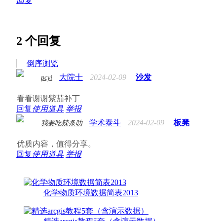
回复
2
个回复
倒序浏览
大院士
2024-02-09
沙发
pcyi
看看谢谢紫茄补丁
回复
使用道具
举报
学术泰斗
2024-02-09
板凳
我要吃辣条叻
优质内容，值得分享。
回复
使用道具
举报
化学物质环境数据简表2013