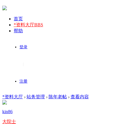
首页
*资料大厅
BBS
帮助
登录
|
注册
*资料大厅
›
站务管理
›
陈年老帖
›
查看内容
kin86
大院士