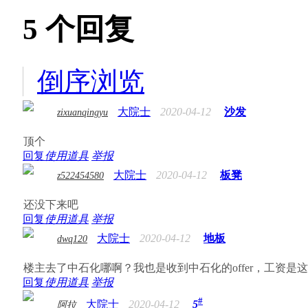
5
个回复
倒序浏览
大院士
2020-04-12
沙发
zixuanqingyu
顶个
回复
使用道具
举报
大院士
2020-04-12
板凳
z522454580
还没下来吧
回复
使用道具
举报
大院士
2020-04-12
地板
dwq120
楼主去了中石化哪啊？我也是收到中石化的offer，工资是
回复
使用道具
举报
#
大院士
2020-04-12
5
阿拉