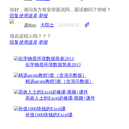
你好，请问东方有安排面试吗，面试都问了些啥？
回复
使用道具
举报
#
大院士
2020-04-12
6
爱dfani
现在还招人吗？？？
回复
使用道具
举报
化学物质环境数据简表2013
精选arcgis教程5套（含演示数据）
高效人士的Excel必修课-视频+课件
价值1000块钱的Excel课