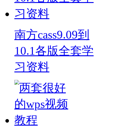
南方cass9.09到
10.1各版全套学
习资料