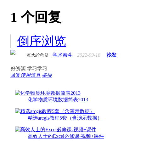
1
个回复
倒序浏览
学术泰斗
2022-09-18
沙发
無水的魚兒
好资源 学习学习
回复
使用道具
举报
化学物质环境数据简表2013
精选arcgis教程5套（含演示数据）
高效人士的Excel必修课-视频+课件