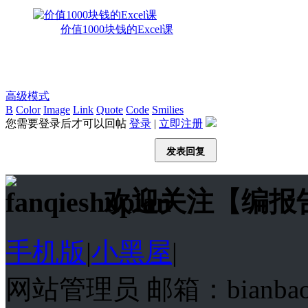
价值1000块钱的Excel课
高级模式
B
Color
Image
Link
Quote
Code
Smilies
您需要登录后才可以回帖
登录
|
立即注册
发表回复
欢迎关注【编报
手机版
|
小黑屋
|
网站管理员 邮箱：bianba