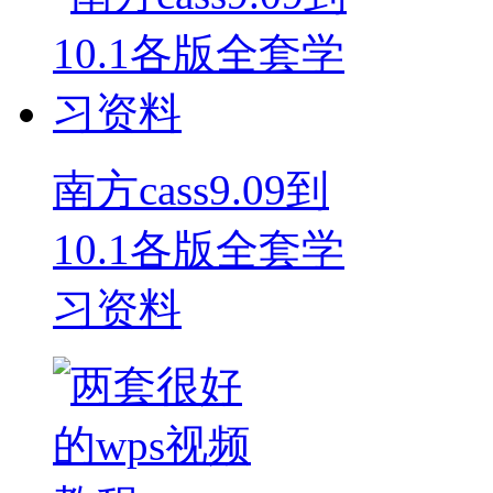
南方cass9.09到
10.1各版全套学
习资料