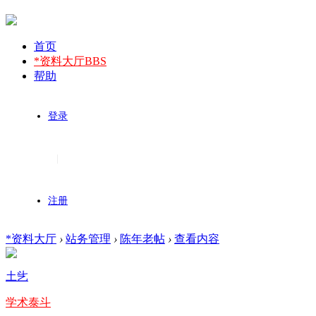
首页
*资料大厅
BBS
帮助
登录
|
注册
*资料大厅
›
站务管理
›
陈年老帖
›
查看内容
土乧
学术泰斗