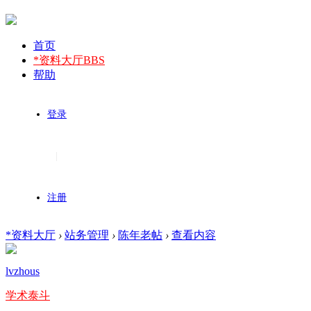
首页
*资料大厅
BBS
帮助
登录
|
注册
*资料大厅
›
站务管理
›
陈年老帖
›
查看内容
lvzhous
学术泰斗