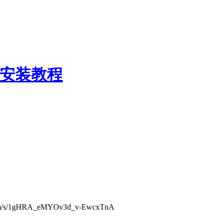
件安装教程
/1gHRA_eMYOv3d_v-EwcxTnA