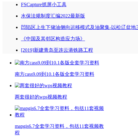
FSCapture抓屏小工具
水保法规制度汇编2022最新版
凹陷区上生下储油侧向运移模式及油聚集-以松辽盆地
《中国及其邻区构造应力场》
[2019]新建青岛至连云港铁路工程
南方cass9.09到10.1各版全套学习资料
两套很好的wps视频教程
mapgis6.7全套学习资料，包括11套视频教
程