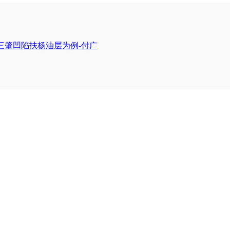
三肇凹陷扶杨油层为例-付广