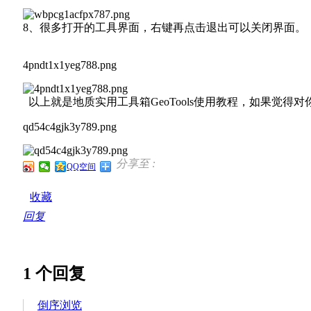
8、很多打开的工具界面，右键再点击退出可以关闭界面。
4pndt1x1yeg788.png
以上就是地质实用工具箱GeoTools使用教程，如果觉得
qd54c4gjk3y789.png
分享至 :
QQ空间
收藏
回复
1
个回复
倒序浏览