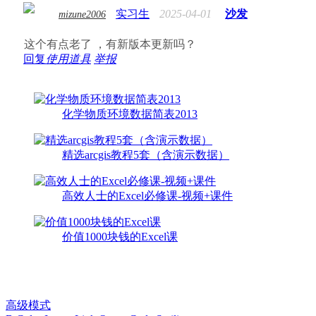
实习生
2025-04-01
沙发
mizune2006
这个有点老了 ，有新版本更新吗？
回复
使用道具
举报
化学物质环境数据简表2013
精选arcgis教程5套（含演示数据）
高效人士的Excel必修课-视频+课件
价值1000块钱的Excel课
高级模式