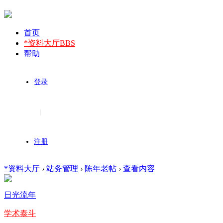
首页
*资料大厅
BBS
帮助
登录
|
注册
*资料大厅
›
站务管理
›
陈年老帖
›
查看内容
日光流年
学术泰斗