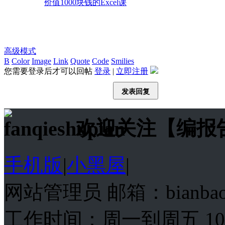
价值1000块钱的Excel课
高级模式
B
Color
Image
Link
Quote
Code
Smilies
您需要登录后才可以回帖
登录
|
立即注册
发表回复
欢迎关注【编报
手机版
|
小黑屋
|
网站管理员 邮箱：bianba
工作时间：周一到周五 10:00