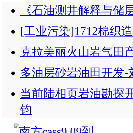
《石油测井解释与储
[工业污染]1712棉
克拉美丽火山岩气田产
多油层砂岩油田开发-
当前陆相页岩油勘探开
钧