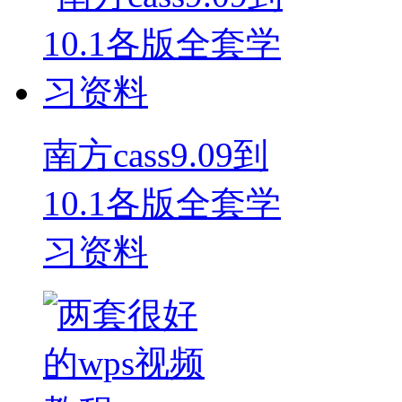
南方cass9.09到
10.1各版全套学
习资料