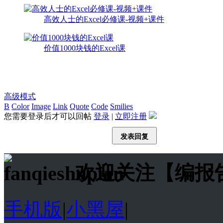
高效人士的Excel必修课-视频+课件
价值1000块钱的Excel课
高级模式
B
Color
Image
Link
Quote
Code
Smilies
您需要登录后才可以回帖
登录
|
立即注册
发表回复
欢迎关注【编报
手机版
|
小黑屋
|