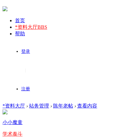
首页
*资料大厅
BBS
帮助
登录
|
注册
*资料大厅
›
站务管理
›
陈年老帖
›
查看内容
小小魔童
学术泰斗