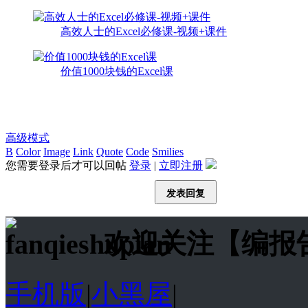
高效人士的Excel必修课-视频+课件
价值1000块钱的Excel课
高级模式
B
Color
Image
Link
Quote
Code
Smilies
您需要登录后才可以回帖
登录
|
立即注册
发表回复
欢迎关注【编报
手机版
|
小黑屋
|