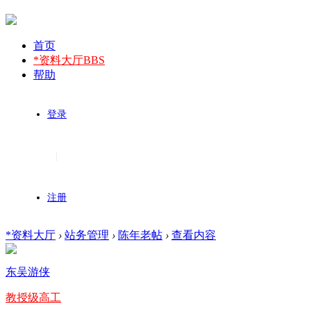
首页
*资料大厅
BBS
帮助
登录
|
注册
*资料大厅
›
站务管理
›
陈年老帖
›
查看内容
东吴游侠
教授级高工