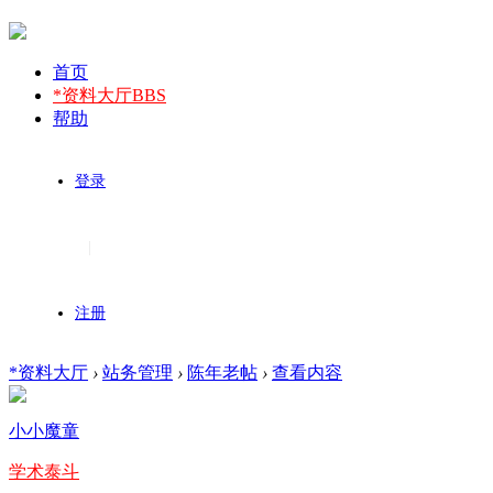
首页
*资料大厅
BBS
帮助
登录
|
注册
*资料大厅
›
站务管理
›
陈年老帖
›
查看内容
小小魔童
学术泰斗